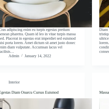
Cras adipiscing enim eu turpis egestas pretium
Diam p
aenean pharetra. Quam id leo in vitae turpis massa
tristi
sed. Placerat in egestas erat imperdiet sed euismod
ultric
nisi porta lorem. Amet dictum sit amet justo donec
lorem.
enim diam vulputate. Accumsan lacus vel
condim
facilisis…
consec
Admin
January 14, 2022
Interior
Egestas Diam Onarcu Cursus Euismod
Massa