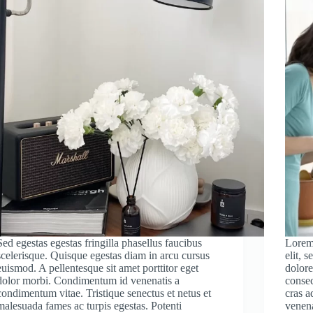
Sed egestas egestas fringilla phasellus faucibus
Lorem 
scelerisque. Quisque egestas diam in arcu cursus
elit, 
euismod. A pellentesque sit amet porttitor eget
dolor
dolor morbi. Condimentum id venenatis a
consec
condimentum vitae. Tristique senectus et netus et
cras a
malesuada fames ac turpis egestas. Potenti
venena