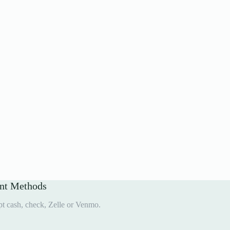
nt Methods
t cash, check, Zelle or Venmo.